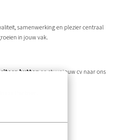
liteit, samenwerking en plezier centraal
roeien in jouw vak.
liciteer‑button
en stuur jouw cv naar ons
iness Partner
.