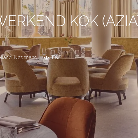
WERKEND KOK (AZIA
lland
,
Nederland
F&B