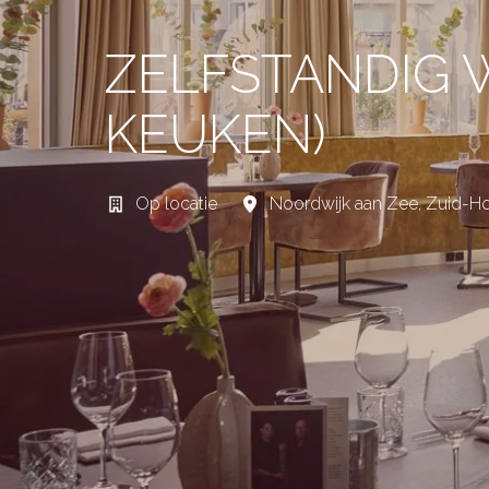
ZELFSTANDIG 
KEUKEN)
Op locatie
Noordwijk aan Zee
,
Zuid-Ho