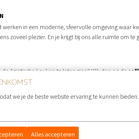
EN
t werken in een moderne, sfeervolle omgeving waar kwa
zoveel plezier. En je krijgt bij ons alle ruimte om te g
in de Aziatische keuken te laten zien? Klik dan op de
sol
EENKOMST
5 3006
en vraag naar
Maxime van der Kleijn, HR‑Bus
odat we je de beste website ervaring te kunnen bieden.
!
ccepteren
Alles accepteren