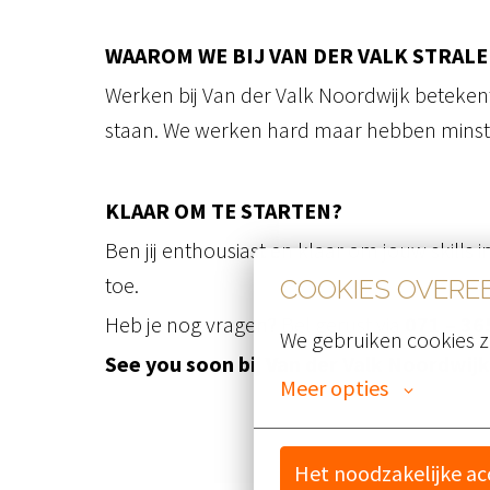
WAAROM WE BIJ VAN DER VALK STRAL
Werken bij Van der Valk Noordwijk beteken
staan. We werken hard maar hebben minstens 
KLAAR OM TE STARTEN?
Ben jij enthousiast en klaar om jouw skills 
toe.
COOKIES OVER
Heb je nog vragen? Bel gerust via
071 – 36
We gebruiken cookies z
See you soon bij Van der Valk Noordwijk
Meer opties
Het noodzakelijke a