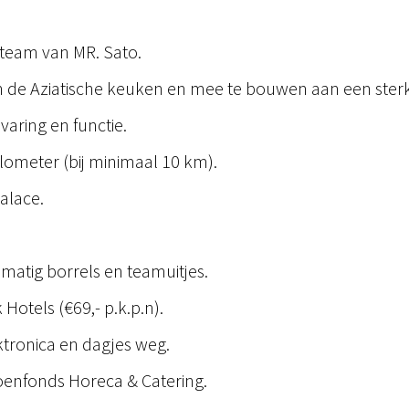
nteam van MR. Sato.
in de Aziatische keuken en mee te bouwen aan een sterk
varing en functie.
lometer (bij minimaal 10 km).
palace.
matig borrels en teamuitjes.
Hotels (€69,- p.k.p.n).
ektronica en dagjes weg.
oenfonds Horeca & Catering.