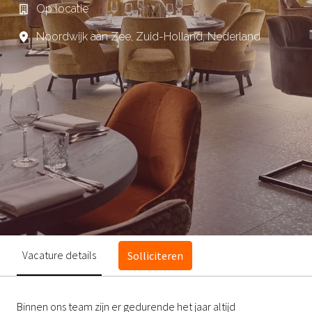
Op locatie
Noordwijk aan Zee
,
Zuid-Holland
,
Nederland
Vacature details
Solliciteren
Binnen ons team zijn er gedurende het jaar altijd