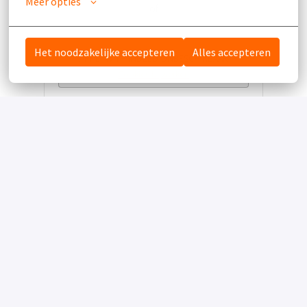
Meer opties
of
Het noodzakelijke accepteren
Alles accepteren
APPLY WITH INDEED
ONBESCHIKBAAR
Cookies bijwerken
Deel vacature
Homepagina
Palace Hotel Noordwijk