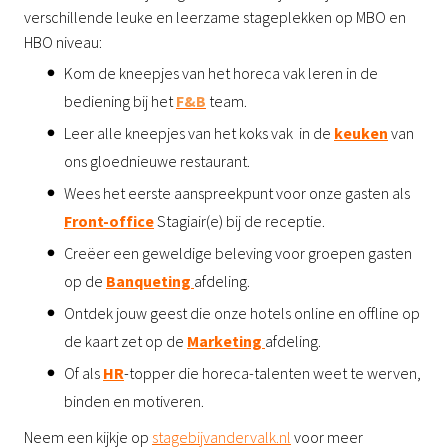
verschillende leuke en leerzame stageplekken op MBO en
HBO niveau:
Kom de kneepjes van het horeca vak leren in de
bediening bij het
F&B
team.
Leer alle kneepjes van het koks vak in de
keuken
van
ons gloednieuwe restaurant.
Wees het eerste aanspreekpunt voor onze gasten als
Front-office
Stagiair(e) bij de receptie.
Creëer een geweldige beleving voor groepen gasten
op de
Banqueting
afdeling.
Ontdek jouw geest die onze hotels online en offline op
de kaart zet op de
Marketing
afdeling.
Of als
HR
-topper die horeca-talenten weet te werven,
binden en motiveren.
Neem een kijkje op
stagebijvandervalk.nl
voor meer