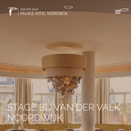
Overslaan
naar
Homepagina
content
STAGE BIJ VAN DER VALK
NOORDWIJK