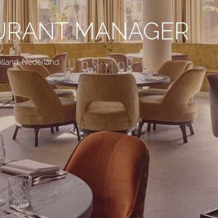
AURANT MANAGER
lland
,
Nederland