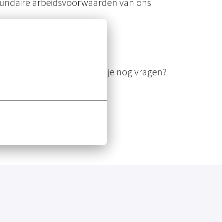
ecundaire arbeidsvoorwaarden van ons
stuur je cv naar ons toe. Heb je nog vragen?
usiness Partner,