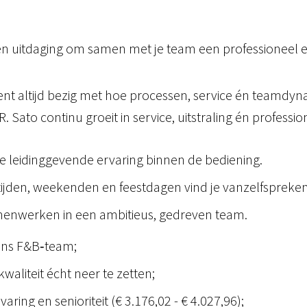
een uitdaging om samen met je team een professioneel e
n bent altijd bezig met hoe processen, service én teamdy
Sato continu groeit in service, uitstraling én professiona
 leidinggevende ervaring binnen de bediening.
 tijden, weekenden en feestdagen vind je vanzelfspreke
samenwerken in een ambitieus, gedreven team.
 ons F&B‑team;
waliteit écht neer te zetten;
aring en senioriteit (€ 3.176,02 - € 4.027,96);