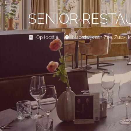
SENIOR REST
Op locatie
Noordwijk aan Zee
,
Zuid-Ho