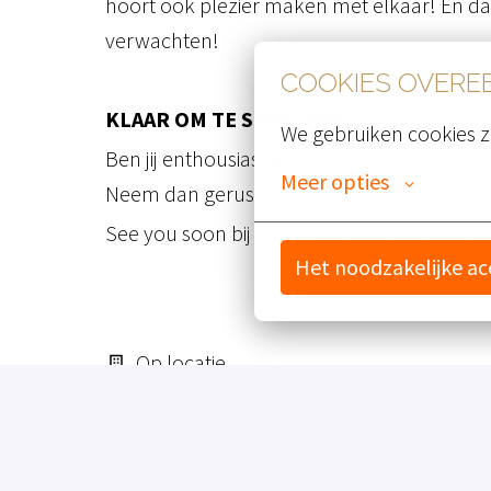
hoort ook plezier maken met elkaar! En d
verwachten!
COOKIES OVER
KLAAR OM TE STARTEN?
We gebruiken cookies z
Ben jij enthousiast en klaar om het beste uit
Meer opties
Neem dan gerust contact met ons op via 071
See you soon bij Van der Valk Noordwijk!
Het noodzakelijke a
Op locatie