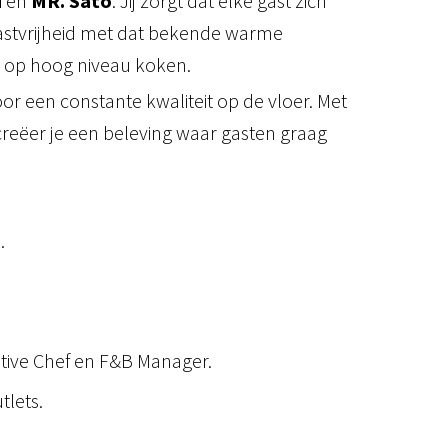
d
en
MR. Sato
. Jij zorgt dat elke gast zich
 gastvrijheid met dat bekende warme
we op hoog niveau koken.
oor een constante kwaliteit op de vloer. Met
reëer je een beleving waar gasten graag
.
ive Chef en F&B Manager.
tlets.