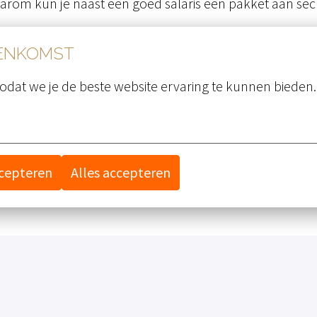
aarom kun je naast een goed salaris een pakket aan s
EENKOMST
odat we je de beste website ervaring te kunnen bieden.
 jezelf te halen? Klik dan op de ‘solliciteer’-button en 
 – 365 3006 en vraag naar Maxime van der Kleijn, HR-B
ccepteren
Alles accepteren
Solliciteren