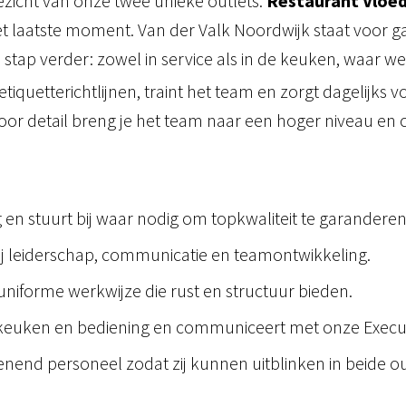
ezicht van onze twee unieke outlets:
Restaurant Vloe
 het laatste moment. Van der Valk Noordwijk staat voor
n stap verder: zowel in service als in de keuken, waar 
iquetterichtlijnen, traint het team en zorgt dagelijks v
r detail breng je het team naar een hoger niveau en c
 en stuurt bij waar nodig om topkwaliteit te garanderen
rij leiderschap, communicatie en teamontwikkeling.
uniforme werkwijze die rust en structuur bieden.
keuken en bediening en communiceert met onze Execut
enend personeel zodat zij kunnen uitblinken in beide ou