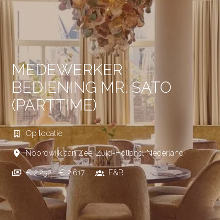
MEDEWERKER
BEDIENING MR. SATO
(PARTTIME)
Op locatie
Noordwijk aan Zee
,
Zuid-Holland
,
Nederland
€ 2.252 - € 2.617
F&B