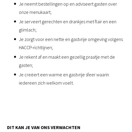
Je neemt bestellingen op en adviseert gasten over
onze menukaart;
Je serveert gerechten en drankjes met flair en een
glimlach;
Je zorgt voor een nette en gastvrije omgeving volgens
HACCP-richtlijnen;
Je rekent af en maakt een gezellig praatje met de
gasten;
Je creëert een warme en gastvrije sfeer waarin
iedereen zich welkom voelt.
DIT KAN JE VAN ONS VERWACHTEN