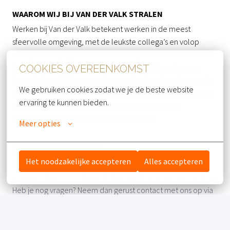
WAAROM WIJ BIJ VAN DER VALK STRALEN
Werken bij Van der Valk betekent werken in de meest
sfeervolle omgeving, met de leukste collega’s en volop
doorgroeimogelijkheden. We werken, zowel voor als achter
de schermen, hard om ervoor te zorgen dat gasten een
COOKIES OVEREENKOMST
fantastisch verblijf ervaren. En naast hard werken, hoort ook
We gebruiken cookies zodat we je de beste website 
plezier maken met elkaar! En daarom kun je naast een goed
ervaring te kunnen bieden.
salaris een ontzettend gaaf pakket aan secundaire
arbeidsvoorwaarden van ons verwachten!
Meer opties
KLAAR OM TE STARTEN?
Het noodzakelijke accepteren
Alles accepteren
Ben jij enthousiast en klaar om het beste uit jezelf te halen?
Klik dan op de ‘solliciteer’-button en stuur je cv naar ons toe.
Heb je nog vragen? Neem dan gerust contact met ons op via
071 – 365 3006 en vraag naar Maxime van der Kleijn, HR-
Business Partner,