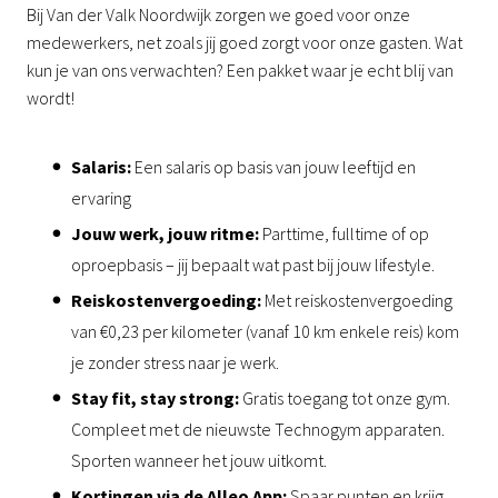
Bij Van der Valk Noordwijk zorgen we goed voor onze
medewerkers, net zoals jij goed zorgt voor onze gasten. Wat
kun je van ons verwachten? Een pakket waar je echt blij van
wordt!
Salaris:
Een salaris op basis van jouw leeftijd en
ervaring
Jouw werk, jouw ritme:
Parttime, fulltime of op
oproepbasis – jij bepaalt wat past bij jouw lifestyle.
Reiskostenvergoeding:
Met reiskostenvergoeding
van €0,23 per kilometer (vanaf 10 km enkele reis) kom
je zonder stress naar je werk.
Stay fit, stay strong:
Gratis toegang tot onze gym.
Compleet met de nieuwste Technogym apparaten.
Sporten wanneer het jouw uitkomt.
Kortingen via de Alleo App:
Spaar punten en krijg