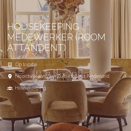
HOUSEKEEPING
MEDEWERKER (ROOM
ATTANDENT)
Op locatie
Noordwijk aan Zee
,
Zuid-Holland
,
Nederland
Housekeeping