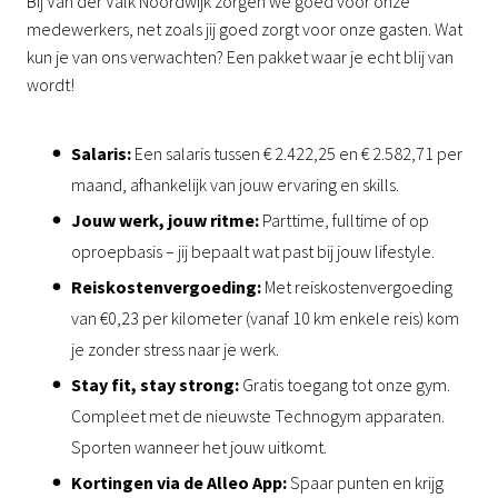
Bij Van der Valk Noordwijk zorgen we goed voor onze
medewerkers, net zoals jij goed zorgt voor onze gasten. Wat
kun je van ons verwachten? Een pakket waar je echt blij van
wordt!
Salaris:
Een salaris tussen € 2.422,25 en € 2.582,71 per
maand, afhankelijk van jouw ervaring en skills.
Jouw werk, jouw ritme:
Parttime, fulltime of op
oproepbasis – jij bepaalt wat past bij jouw lifestyle.
Reiskostenvergoeding:
Met reiskostenvergoeding
van €0,23 per kilometer (vanaf 10 km enkele reis) kom
je zonder stress naar je werk.
Stay fit, stay strong:
Gratis toegang tot onze gym.
Compleet met de nieuwste Technogym apparaten.
Sporten wanneer het jouw uitkomt.
Kortingen via de Alleo App:
Spaar punten en krijg