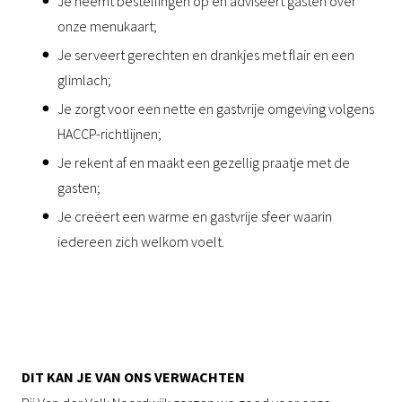
Je neemt bestellingen op en adviseert gasten over
onze menukaart;
Je serveert gerechten en drankjes met flair en een
glimlach;
Je zorgt voor een nette en gastvrije omgeving volgens
HACCP-richtlijnen;
Je rekent af en maakt een gezellig praatje met de
gasten;
Je creëert een warme en gastvrije sfeer waarin
iedereen zich welkom voelt.
DIT KAN JE VAN ONS VERWACHTEN