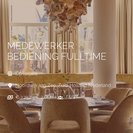
MEDEWERKER
BEDIENING FULLTIME
Op locatie
Noordwijk aan Zee
,
Zuid-Holland
,
Nederland
€ 2.252 - € 2.617
F&B